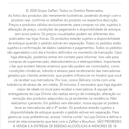
© 2026 Grupo Zaffari. Todos os Direitos Reservados.
As fotos dos produtos são meramente ilustrativas, podendo divergir com o
produto real, confirme os detalhes do produto na respectiva descrição.
Preços e produtos válidos exclusivamente, para compras no site, sujeitos à
alteração de preço, condições de pagamento e disponibilidade de estoque,
sem aviso prévio. Os preços visualizados podem ser diferentes dos
praticados nas lojas físicas. Os produtos estarão sujeitos a disponibilidade
de estoque quando o pedido estiver em separação. Todos os pedidos estão
sujeitos a confirmação de dados cadastrais e pagamentos. Todos os pedidos
são agendados com dia e horário definidos no momento da transação. Caso
haja alteração, podemos entrar em contato para informar. Isso vale para
compras de supermercado, eletrodomésticos e eletroportáteis. Importante
citar que existem fatores externos que não podem ser controlados, como
condições climáticas, trânsito e atrasos para recebimento das mercadorias
gerados por clientes anteriores, que podem influenciar no horário que você
irá receber sua mercadoria. Por isso, nosso Delivery conta com uma
tolerância de atraso de, em média, 30 minutos. É necessário que haja alguém
maior de idade no local para receber a mercadoria. A equipe de
entregadores da Loja Online não realiza serviço de instalação, alteração ou
remoção dos produtos adquiridos ou já existentes na residência. Não
realizamos içamento. Em prédios sem elevador, nossa equipe só poderá
levar as mercadorias até o 4º andar. Os produtos estarão sujeitos a
disponibilidade de estoque quando o pedido estiver em separação. Para
gerenciar suas preferências, acesse "minha conta" na Loja Online e defina o
nível de relacionamento que terá com o Zaffari e Bourbon. SÃO PROIBIDAS
A VENDA E A ENTREGA DE BEBIDAS ALCOÓLICAS A MENORES DE 18