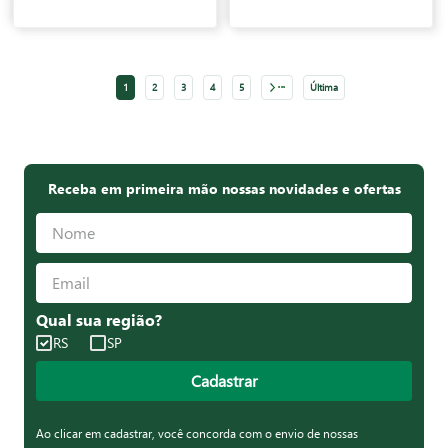
Proxima
1
2
3
4
5
Última
Receba em primeira mão nossas novidades e ofertas
Qual sua região?
RS
SP
Cadastrar
Ao clicar em cadastrar, você concorda com o envio de nossas