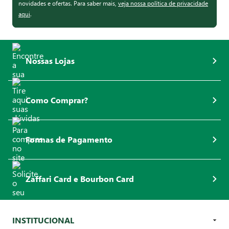
novidades e ofertas. Para saber mais,
veja nossa política de privacidade
aqui
.
Nossas Lojas
Como Comprar?
Formas de Pagamento
Zaffari Card e Bourbon Card
INSTITUCIONAL