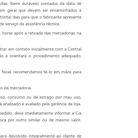
 dias (bens duráveis) contados da data de
os em geral que devem ser encaminhados à
rinta) dias para que o fabricante apresente
 serviço da assistência técnica.
4 horas após a retirada das mercadorias na
ntrar em contato inicialmente com a Central
ação e orientará o procedimento adequado,
 fiscal, recomendamos tê-lo em mãos para
ão da mercadoria.
e uso, consumo ou de estrago por mau uso,
analisado e avaliado pela gerência da loja.
 pedido, deve imediatamente informar a Cia
roca por outro similar ou de mesmo valor,
erá devolvido integralmente ao cliente de