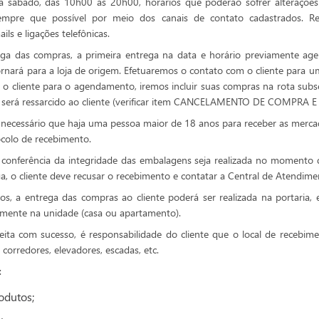
a sábado, das 10h00 às 20h00, horários que poderão sofrer alterações 
empre que possível por meio dos canais de contato cadastrados. R
ls e ligações telefônicas.
rega das compras, a primeira entrega na data e horário previamente age
retornará para a loja de origem. Efetuaremos o contato com o cliente par
 o cliente para o agendamento, iremos incluir suas compras na rota subs
lor será ressarcido ao cliente (verificar item CANCELAMENTO DE COMPRA
é necessário que haja uma pessoa maior de 18 anos para receber as mer
ocolo de recebimento.
conferência da integridade das embalagens seja realizada no momento 
, o cliente deve recusar o recebimento e contatar a Central de Atendimen
s, a entrega das compras ao cliente poderá ser realizada na portaria
amente na unidade (casa ou apartamento).
feita com sucesso, é responsabilidade do cliente que o local de receb
 corredores, elevadores, escadas, etc.
:
odutos;