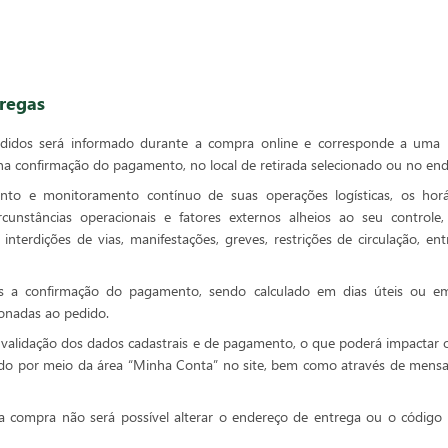
tregas
edidos será informado durante a compra online e corresponde a uma p
na confirmação do pagamento, no local de retirada selecionado ou no end
ento e monitoramento contínuo de suas operações logísticas, os hor
unstâncias operacionais e fatores externos alheios ao seu controle,
 interdições de vias, manifestações, greves, restrições de circulação, 
ós a confirmação do pagamento, sendo calculado em dias úteis ou e
ionadas ao pedido.
e validação dos dados cadastrais e de pagamento, o que poderá impactar o
 por meio da área “Minha Conta” no site, bem como através de mensage
 compra não será possível alterar o endereço de entrega ou o código d