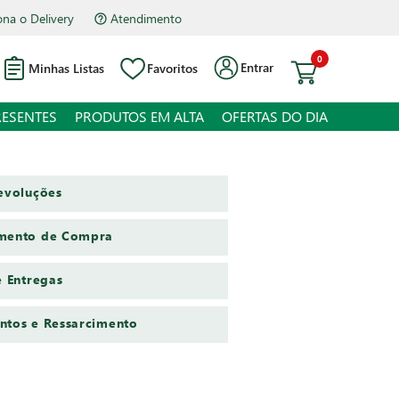
Atendimento
Hipermercado Bourbon Assis Brasil
0
Entrar
Minhas Listas
Favoritos
RESENTES
PRODUTOS EM ALTA
OFERTAS DO DIA
Devoluções
imento de Compra
e Entregas
ntos e Ressarcimento