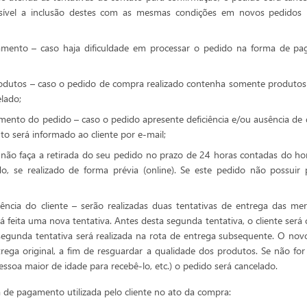
sível a inclusão destes com as mesmas condições em novos pedidos re
amento – caso haja dificuldade em processar o pedido na forma de pa
rodutos – caso o pedido de compra realizado contenha somente produtos 
lado;
mento do pedido – caso o pedido apresente deficiência e/ou ausência de 
o será informado ao cliente por e-mail;
e não faça a retirada do seu pedido no prazo de 24 horas contadas do h
, se realizado de forma prévia (online). Se este pedido não possuir
ência do cliente – serão realizadas duas tentativas de entrega das merc
rá feita uma nova tentativa. Antes desta segunda tentativa, o cliente s
 segunda tentativa será realizada na rota de entrega subsequente. O no
ega original, a fim de resguardar a qualidade dos produtos. Se não for
ssoa maior de idade para recebê-lo, etc.) o pedido será cancelado.
 de pagamento utilizada pelo cliente no ato da compra: