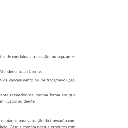
es de concluída a transação, ou seja, antes
 Atendimento ao Cliente.
so de cancelamento ou de troca/devolução,
cliente ressarcido na mesma forma em que
m custos ao cliente.
 de dados para validação da transação com
celado. Caso a compra possua produtos com