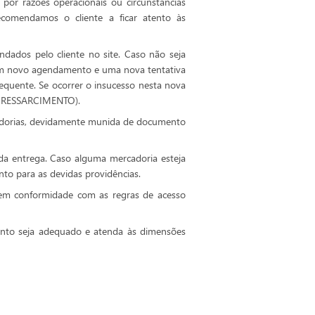
por razões operacionais ou circunstâncias
ecomendamos o cliente a ficar atento às
ndados pelo cliente no site. Caso não seja
a um novo agendamento e uma nova tentativa
equente. Se ocorrer o insucesso nesta nova
 E RESSARCIMENTO).
cadorias, devidamente munida de documento
da entrega. Caso alguma mercadoria esteja
to para as devidas providências.
, em conformidade com as regras de acesso
imento seja adequado e atenda às dimensões