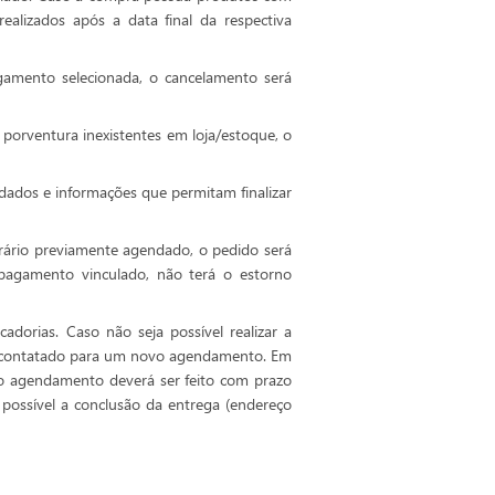
alizados após a data final da respectiva
gamento selecionada, o cancelamento será
porventura inexistentes em loja/estoque, o
dados e informações que permitam finalizar
orário previamente agendado, o pedido será
 pagamento vinculado, não terá o estorno
adorias. Caso não seja possível realizar a
erá contatado para um novo agendamento. Em
vo agendamento deverá ser feito com prazo
 possível a conclusão da entrega (endereço