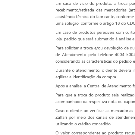
Em caso de vício do produto, a troca pod
recebimento/retirada das mercadorias (a
assistência técnica do fabricante, conform
uma solução, conforme o artigo 18 do CDC, 
Em caso de produtos perecíveis com curto 
loja, pedido que será submetido à análise e
Para solicitar a troca e/ou devolução de q
de Atendimento pelo telefone 4004-5004. 
considerando as características do pedido 
Durante o atendimento, o cliente deverá
agilizar a identificação da compra.
Após a análise, a Central de Atendimento f
Para que a troca do produto seja realiza
acompanhado da respectiva nota ou cupom fis
Caso o cliente, ao verificar as mercadori
Zaffari por meio dos canais de atendimen
utilizando o crédito concedido.
O valor correspondente ao produto recusa