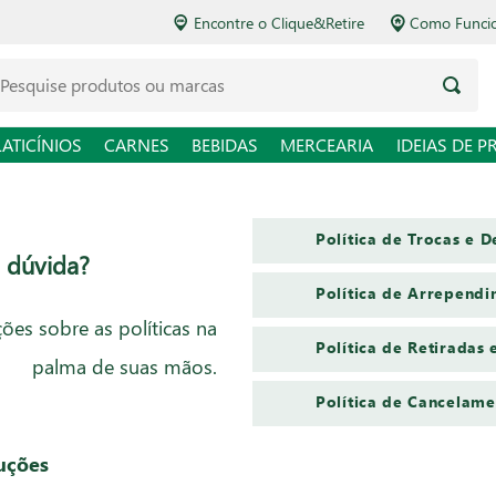
Encontre o Clique&Retire
Como Funciona o Delivery
squise produtos ou marcas
LATICÍNIOS
CARNES
BEBIDAS
MERCEARIA
IDEIAS DE P
Política de Trocas e 
 dúvida?
Política de Arrepend
ões sobre as políticas na
Política de Retiradas 
palma de suas mãos.
Política de Cancelame
luções