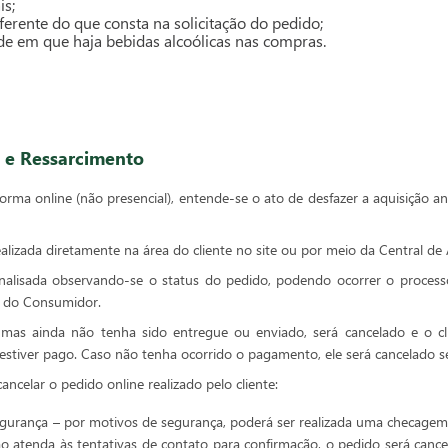
is;
ferente do que consta na solicitação do pedido;
de em que haja bebidas alcoólicas nas compras.
s e Ressarcimento
rma online (não presencial), entende-se o ato de desfazer a aquisição ant
ealizada diretamente na área do cliente no site ou por meio da Central de
analisada observando-se o status do pedido, podendo ocorrer o proces
 do Consumidor.
 mas ainda não tenha sido entregue ou enviado, será cancelado e o 
estiver pago. Caso não tenha ocorrido o pagamento, ele será cancelado se
cancelar o pedido online realizado pelo cliente:
urança – por motivos de segurança, poderá ser realizada uma checagem
ão atenda às tentativas de contato para confirmação, o pedido será can