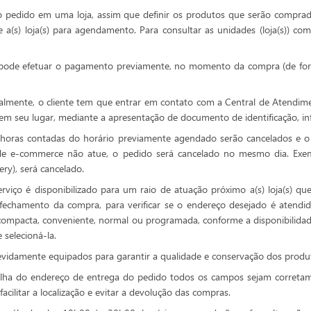
do pedido em uma loja, assim que definir os produtos que serão compra
a(s) loja(s) para agendamento. Para consultar as unidades (loja(s)) com 
e pode efetuar o pagamento previamente, no momento da compra (de for
oalmente, o cliente tem que entrar em contato com a Central de Atendim
em seu lugar, mediante a apresentação de documento de identificação, in
horas contadas do horário previamente agendado serão cancelados e o 
de e-commerce não atue, o pedido será cancelado no mesmo dia. Ex
ry), será cancelado.
rviço é disponibilizado para um raio de atuação próximo a(s) loja(s) que
fechamento da compra, para verificar se o endereço desejado é atendid
: compacta, conveniente, normal ou programada, conforme a disponibilida
 selecioná-la.
vidamente equipados para garantir a qualidade e conservação dos produto
lha do endereço de entrega do pedido todos os campos sejam corretam
facilitar a localização e evitar a devolução das compras.