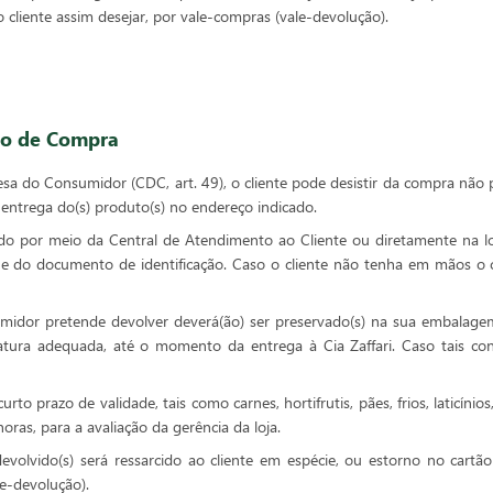
cliente assim desejar, por vale-compras (vale-devolução).
to de Compra
 do Consumidor (CDC, art. 49), o cliente pode desistir da compra não pr
 entrega do(s) produto(s) no endereço indicado.
ado por meio da Central de Atendimento ao Cliente ou diretamente na l
e do documento de identificação. Caso o cliente não tenha em mãos o 
umidor pretende devolver deverá(ão) ser preservado(s) na sua embalagem 
ura adequada, até o momento da entrega à Cia Zaffari. Caso tais co
to prazo de validade, tais como carnes, hortifrutis, pães, frios, laticínio
ras, para a avaliação da gerência da loja.
evolvido(s) será ressarcido ao cliente em espécie, ou estorno no cartão
le-devolução).