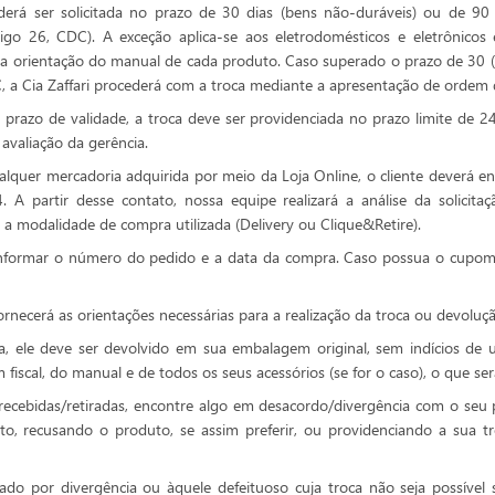
erá ser solicitada no prazo de 30 dias (bens não-duráveis) ou de 90
rtigo 26, CDC). A exceção aplica-se aos eletrodomésticos e eletrônic
e a orientação do manual de cada produto. Caso superado o prazo de 30 (t
a Cia Zaffari procederá com a troca mediante a apresentação de ordem de
prazo de validade, a troca deve ser providenciada no prazo limite de 2
 avaliação da gerência.
ualquer mercadoria adquirida por meio da Loja Online, o cliente deverá e
A partir desse contato, nossa equipe realizará a análise da solicit
e a modalidade de compra utilizada (Delivery ou Clique&Retire).
 informar o número do pedido e a data da compra. Caso possua o cupom
ornecerá as orientações necessárias para a realização da troca ou devoluç
da, ele deve ser devolvido em sua embalagem original, sem indícios d
cal, do manual e de todos os seus acessórios (se for o caso), o que será 
as recebidas/retiradas, encontre algo em desacordo/divergência com o seu
to, recusando o produto, se assim preferir, ou providenciando a sua t
do por divergência ou àquele defeituoso cuja troca não seja possível s