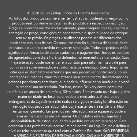
© 2026 Grupo Zaffari. Todos os Direitos Reservados.
As fotos dos produtos são meramente ilustrativas, podendo divergir com o
produto real, confirme os detalhes do produto na respectiva descrição.
Preços e produtos válidos exclusivamente, para compras no site, sujeitos à
alteração de preço, condições de pagamento e disponibilidade de estoque,
sem aviso prévio. Os preços visualizados podem ser diferentes dos
praticados nas lojas físicas. Os produtos estarão sujeitos a disponibilidade
de estoque quando o pedido estiver em separação. Todos os pedidos estão
sujeitos a confirmação de dados cadastrais e pagamentos. Todos os pedidos
são agendados com dia e horário definidos no momento da transação. Caso
haja alteração, podemos entrar em contato para informar. Isso vale para
compras de supermercado, eletrodomésticos e eletroportáteis. Importante
citar que existem fatores externos que não podem ser controlados, como
condições climáticas, trânsito e atrasos para recebimento das mercadorias
gerados por clientes anteriores, que podem influenciar no horário que você
irá receber sua mercadoria. Por isso, nosso Delivery conta com uma
tolerância de atraso de, em média, 30 minutos. É necessário que haja alguém
maior de idade no local para receber a mercadoria. A equipe de
entregadores da Loja Online não realiza serviço de instalação, alteração ou
remoção dos produtos adquiridos ou já existentes na residência. Não
realizamos içamento. Em prédios sem elevador, nossa equipe só poderá
levar as mercadorias até o 4º andar. Os produtos estarão sujeitos a
disponibilidade de estoque quando o pedido estiver em separação. Para
gerenciar suas preferências, acesse "minha conta" na Loja Online e defina o
nível de relacionamento que terá com o Zaffari e Bourbon. SÃO PROIBIDAS
A VENDA E A ENTREGA DE BEBIDAS ALCOÓLICAS A MENORES DE 18