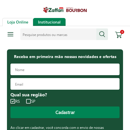
Loja Online
Institucional
Pesquise produtos ou marcas
0
Receba em primeira mão nossas novidades e ofertas
Qual sua região?
RS
SP
Cadastrar
Ao clicar em cadastrar, você concorda com o envio de nossas