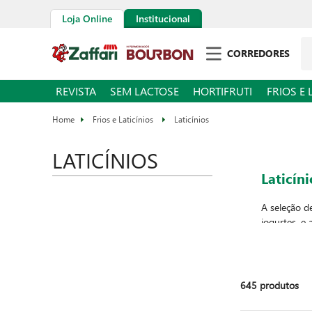
Loja Online
Institucional
Pe
CORREDORES
REVISTA
SEM LACTOSE
HORTIFRUTI
FRIOS E 
Frios e Laticínios
Laticínios
LATICÍNIOS
Laticíni
A seleção 
iogurtes
, e
naquele caf
sabores var
receitas ao
645
produtos