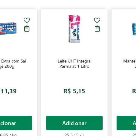
Extra com Sal
Leite UHT Integral
Mantei
gê 200g
Parmalat 1 Litro
 11,39
R$ 5,15
R
cionar
Adicionar
A
6,95 / kg
R$ 5,15 / L
R