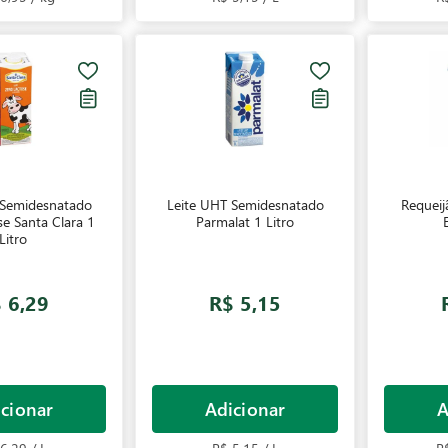
 Semidesnatado
Leite UHT Semidesnatado
Requeij
se Santa Clara 1
Parmalat 1 Litro
Litro
 6,29
R$ 5,15
cionar
Adicionar
A