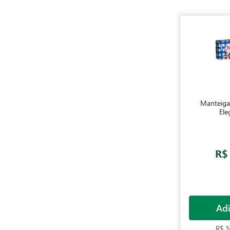
Manteiga 
Ele
R$
Adi
R$ 5