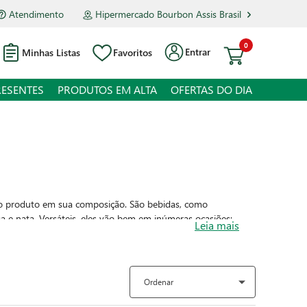
Atendimento
Hipermercado Bourbon Assis Brasil
0
Entrar
Minhas Listas
Favoritos
RESENTES
PRODUTOS EM ALTA
OFERTAS DO DIA
 o produto em sua composição. São bebidas, como
ga
e
nata
. Versáteis, eles vão bem em inúmeras ocasiões:
Leia mais
aborados, repletos de ingredientes de qualidade e de
ontar uma lista com seus favoritos e incluí-los nas suas
Ordenar