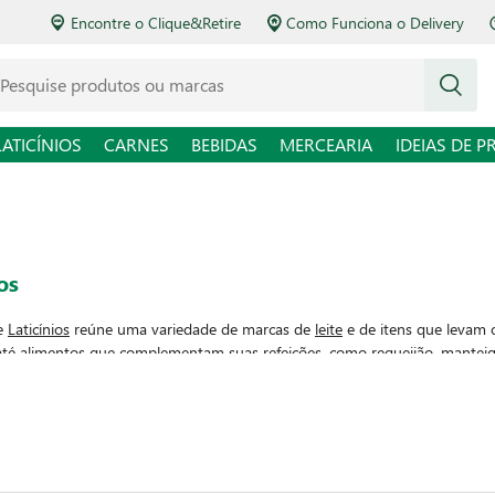
Encontre o Clique&Retire
Como Funciona o Delivery
squise produtos ou marcas
LATICÍNIOS
CARNES
BEBIDAS
MERCEARIA
IDEIAS DE P
os
de
Laticínios
reúne uma variedade de marcas de
leite
e de itens que levam
 até alimentos que complementam suas refeições, como
requeijão
,
mantei
é da manhã, em lanches da tarde descontraídos e até nos almoços mais el
iados. Para levar
cremosidade
e singularidade aos seus preparos, que tal m
 longo da semana?