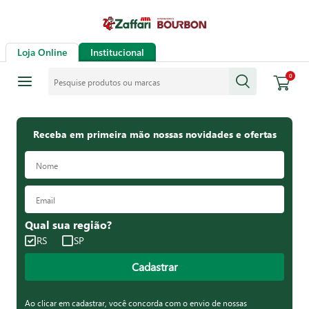
Loja Online
Institucional
Pesquise produtos ou marcas
0
Receba em primeira mão nossas novidades e ofertas
Qual sua região?
RS
SP
Cadastrar
Ao clicar em cadastrar, você concorda com o envio de nossas