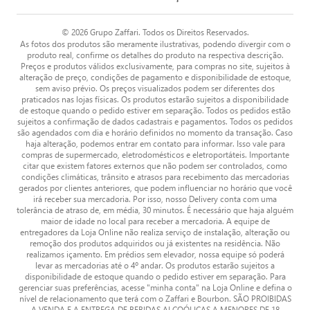
© 2026 Grupo Zaffari. Todos os Direitos Reservados.
As fotos dos produtos são meramente ilustrativas, podendo divergir com o
produto real, confirme os detalhes do produto na respectiva descrição.
Preços e produtos válidos exclusivamente, para compras no site, sujeitos à
alteração de preço, condições de pagamento e disponibilidade de estoque,
sem aviso prévio. Os preços visualizados podem ser diferentes dos
praticados nas lojas físicas. Os produtos estarão sujeitos a disponibilidade
de estoque quando o pedido estiver em separação. Todos os pedidos estão
sujeitos a confirmação de dados cadastrais e pagamentos. Todos os pedidos
são agendados com dia e horário definidos no momento da transação. Caso
haja alteração, podemos entrar em contato para informar. Isso vale para
compras de supermercado, eletrodomésticos e eletroportáteis. Importante
citar que existem fatores externos que não podem ser controlados, como
condições climáticas, trânsito e atrasos para recebimento das mercadorias
gerados por clientes anteriores, que podem influenciar no horário que você
irá receber sua mercadoria. Por isso, nosso Delivery conta com uma
tolerância de atraso de, em média, 30 minutos. É necessário que haja alguém
maior de idade no local para receber a mercadoria. A equipe de
entregadores da Loja Online não realiza serviço de instalação, alteração ou
remoção dos produtos adquiridos ou já existentes na residência. Não
realizamos içamento. Em prédios sem elevador, nossa equipe só poderá
levar as mercadorias até o 4º andar. Os produtos estarão sujeitos a
disponibilidade de estoque quando o pedido estiver em separação. Para
gerenciar suas preferências, acesse "minha conta" na Loja Online e defina o
nível de relacionamento que terá com o Zaffari e Bourbon. SÃO PROIBIDAS
A VENDA E A ENTREGA DE BEBIDAS ALCOÓLICAS A MENORES DE 18