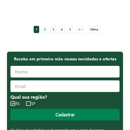
Proxima
1
2
3
4
5
Última
Receba em primeira mão nossas novidades e ofertas
Qual sua região?
RS
SP
Cadastrar
Ao clicar em cadastrar, você concorda com o envio de nossas