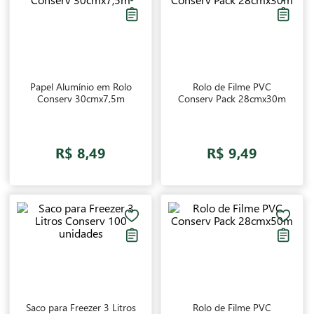
alumínio
,
papel manteiga
e
saco hermético
. Confira nosso mix e
aproveite para investir em artigos de cozinha que vão tornar sua
rotina ainda mais simples e agradável!
Papel Alumínio em Rolo
Rolo de Filme PVC
Conserv 30cmx7,5m
Conserv Pack 28cmx30m
R$ 8,49
R$ 9,49
Saco para Freezer 3 Litros
Rolo de Filme PVC