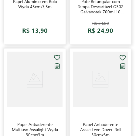
Papel Alumínio em Rolo
Pote Retangular com
Wyda 45cmx7,5m
Tampa Descartável G302
Galvanotek 700ml 10
unidades
R$ 34,80
R$ 13,90
R$ 24,90
Papel Antiaderente
Papel Antiaderente
Multiuso Assalight Wyda
Assa+Leve Dover-Roll
30cmx3m
30cmx3m