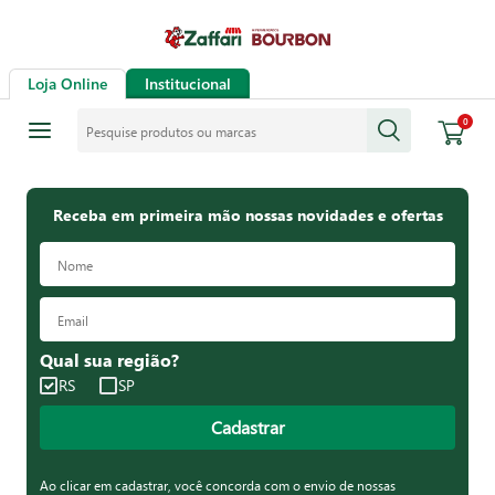
Loja Online
Institucional
Pesquise produtos ou marcas
0
Receba em primeira mão nossas novidades e ofertas
Qual sua região?
RS
SP
Cadastrar
Ao clicar em cadastrar, você concorda com o envio de nossas