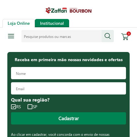
Loja Online
Institucional
Pesquise produtos ou marcas
0
Receba em primeira mão nossas novidades e ofertas
Qual sua região?
RS
SP
Cadastrar
Ao clicar em cadastrar, você concorda com o envio de nossas