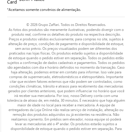
*Aceitamos somente convênios de alimentação.
© 2026 Grupo Zaffari. Todos os Direitos Reservados.
As fotos dos produtos são meramente ilustrativas, podendo divergir com o
produto real, confirme os detalhes do produto na respectiva descrição.
Preços e produtos válidos exclusivamente, para compras no site, sujeitos à
alteração de preço, condições de pagamento e disponibilidade de estoque,
sem aviso prévio. Os preços visualizados podem ser diferentes dos
praticados nas lojas físicas. Os produtos estarão sujeitos a disponibilidade
de estoque quando o pedido estiver em separação. Todos os pedidos estão
sujeitos a confirmação de dados cadastrais e pagamentos. Todos os pedidos
são agendados com dia e horário definidos no momento da transação. Caso
haja alteração, podemos entrar em contato para informar. Isso vale para
compras de supermercado, eletrodomésticos e eletroportáteis. Importante
citar que existem fatores externos que não podem ser controlados, como
condições climáticas, trânsito e atrasos para recebimento das mercadorias
gerados por clientes anteriores, que podem influenciar no horário que você
irá receber sua mercadoria. Por isso, nosso Delivery conta com uma
tolerância de atraso de, em média, 30 minutos. É necessário que haja alguém
maior de idade no local para receber a mercadoria. A equipe de
entregadores da Loja Online não realiza serviço de instalação, alteração ou
remoção dos produtos adquiridos ou já existentes na residência. Não
realizamos içamento. Em prédios sem elevador, nossa equipe só poderá
levar as mercadorias até o 4º andar. Os produtos estarão sujeitos a
disponibilidade de estoque quando o pedido estiver em separação. Para