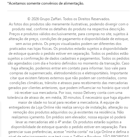
*Aceitamos somente convênios de alimentação.
© 2026 Grupo Zaffari. Todos os Direitos Reservados.
As fotos dos produtos são meramente ilustrativas, podendo divergir com o
produto real, confirme os detalhes do produto na respectiva descrição.
Preços e produtos válidos exclusivamente, para compras no site, sujeitos à
alteração de preço, condições de pagamento e disponibilidade de estoque,
sem aviso prévio. Os preços visualizados podem ser diferentes dos
praticados nas lojas físicas. Os produtos estarão sujeitos a disponibilidade
de estoque quando o pedido estiver em separação. Todos os pedidos estão
sujeitos a confirmação de dados cadastrais e pagamentos. Todos os pedidos
são agendados com dia e horário definidos no momento da transação. Caso
haja alteração, podemos entrar em contato para informar. Isso vale para
compras de supermercado, eletrodomésticos e eletroportáteis. Importante
citar que existem fatores externos que não podem ser controlados, como
condições climáticas, trânsito e atrasos para recebimento das mercadorias
gerados por clientes anteriores, que podem influenciar no horário que você
irá receber sua mercadoria. Por isso, nosso Delivery conta com uma
tolerância de atraso de, em média, 30 minutos. É necessário que haja alguém
maior de idade no local para receber a mercadoria. A equipe de
entregadores da Loja Online não realiza serviço de instalação, alteração ou
remoção dos produtos adquiridos ou já existentes na residência. Não
realizamos içamento. Em prédios sem elevador, nossa equipe só poderá
levar as mercadorias até o 4º andar. Os produtos estarão sujeitos a
disponibilidade de estoque quando o pedido estiver em separação. Para
gerenciar suas preferências, acesse "minha conta" na Loja Online e defina o
nível de relacionamento que terá com o Zaffari e Bourbon. SÃO PROIBIDAS