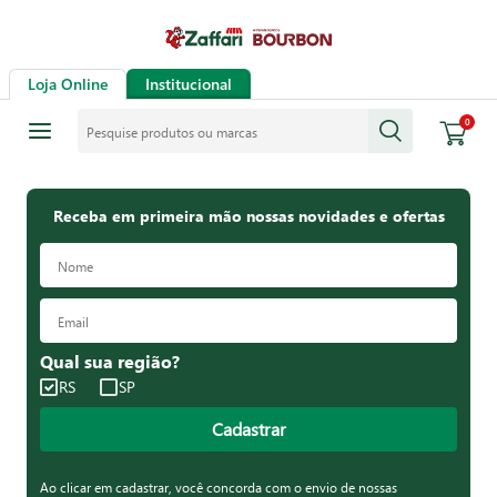
Loja Online
Institucional
Pesquise produtos ou marcas
0
Receba em primeira mão nossas novidades e ofertas
Qual sua região?
RS
SP
Cadastrar
Ao clicar em cadastrar, você concorda com o envio de nossas