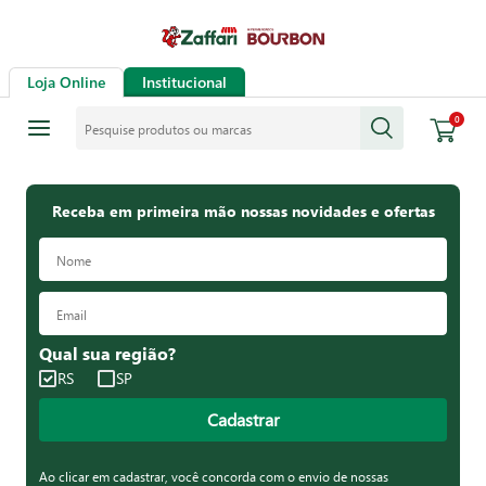
Loja Online
Institucional
Pesquise produtos ou marcas
0
Receba em primeira mão nossas novidades e ofertas
Qual sua região?
RS
SP
Cadastrar
Ao clicar em cadastrar, você concorda com o envio de nossas