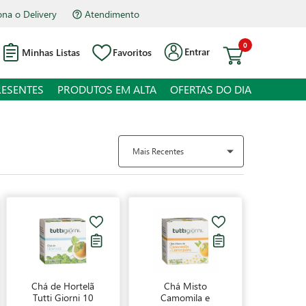
na o Delivery
Atendimento
0
Entrar
Minhas Listas
Favoritos
RESENTES
PRODUTOS EM ALTA
OFERTAS DO DIA
Mais Recentes
Chá de Hortelã
Chá Misto
Tutti Giorni 10
Camomila e