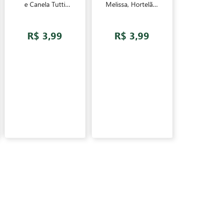
e Canela Tutti
Melissa, Hortelã e
Giorni 10 sachês
Capim Cidreira
Tutti Giorni 10
sachês
R$ 3,99
R$ 3,99