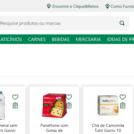
Encontre o Clique&Retire
Como Funcio
LATICÍNIOS
CARNES
BEBIDAS
MERCEARIA
IDEIAS DE P
neral sem
Panettone com
Chá de Camomila
ti Giorni
Gotas de
Tutti Giorni 10