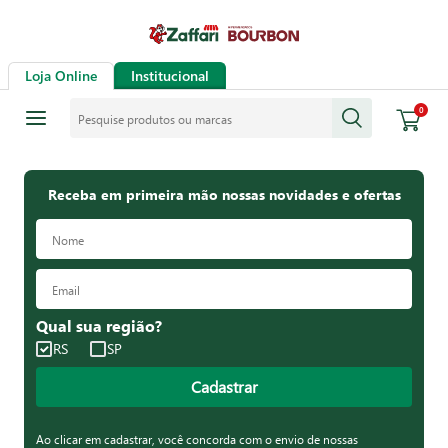
Loja Online
Institucional
Pesquise produtos ou marcas
0
Receba em primeira mão nossas novidades e ofertas
Qual sua região?
RS
SP
Cadastrar
Ao clicar em cadastrar, você concorda com o envio de nossas