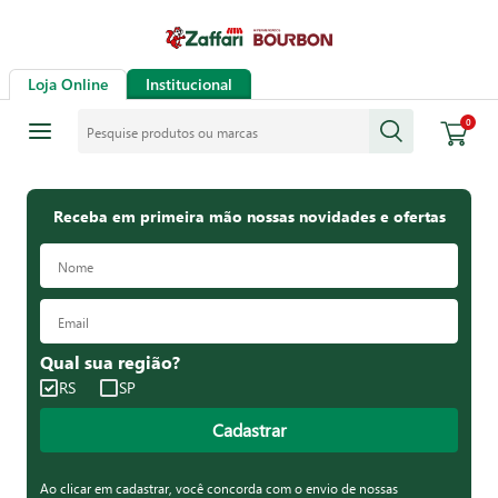
Loja Online
Institucional
Pesquise produtos ou marcas
0
Receba em primeira mão nossas novidades e ofertas
Qual sua região?
RS
SP
Cadastrar
Ao clicar em cadastrar, você concorda com o envio de nossas