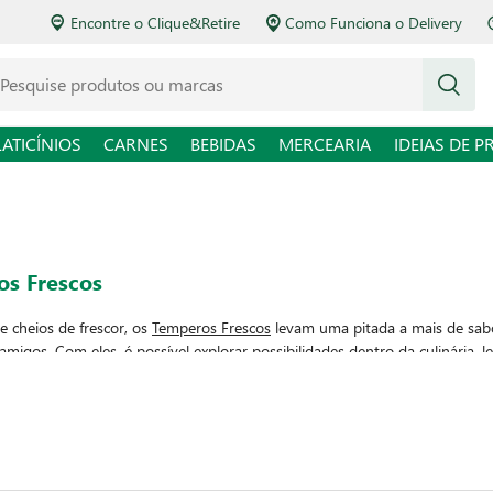
Encontre o Clique&Retire
Como Funciona o Delivery
squise produtos ou marcas
LATICÍNIOS
CARNES
BEBIDAS
MERCEARIA
IDEIAS DE P
s Frescos
e cheios de frescor, os
Temperos Frescos
levam uma pitada a mais de sabor
 amigos. Com eles, é possível explorar possibilidades dentro da culinária,
ões. Versáteis, podem ser utilizados no preparo de inúmeros pratos e ta
ho
e
pimenta
, até
erva doce
,
boldo
,
hortelã
e
coentro
. Que tal levar um po
s sabores dos temperos frescos?