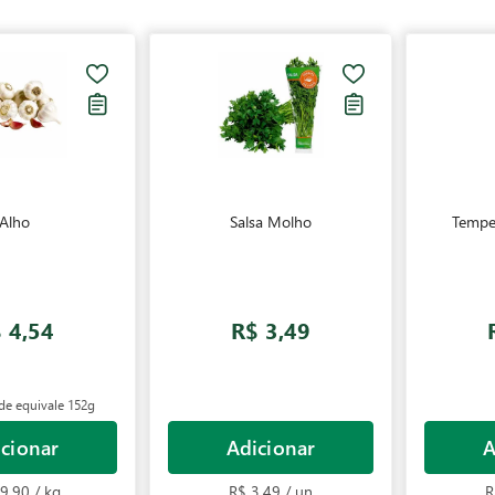
Alho
Salsa Molho
Tempe
 4,54
R$ 3,49
de equivale
152g
cionar
Adicionar
A
9,90 / kg
R$ 3,49 / un
R