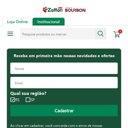
Loja Online
Institucional
Pesquise produtos ou marcas
0
Receba em primeira mão nossas novidades e ofertas
Qual sua região?
RS
SP
Cadastrar
Ao clicar em cadastrar, você concorda com o envio de nossas