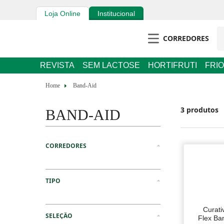
Loja Online
Institucional
CORREDORES
REVISTA
SEM LACTOSE
HORTIFRUTI
FRIOS E 
Band-Aid
BAND-AID
3
produtos
Higiene e Beleza
Descartáveis
Curativo
Band-