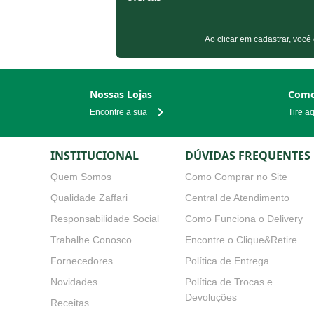
Ao clicar em cadastrar, v
Nossas Lojas
Como
Encontre a sua
Tire a
INSTITUCIONAL
DÚVIDAS FREQUENTES
Quem Somos
Como Comprar no Site
Qualidade Zaffari
Central de Atendimento
Responsabilidade Social
Como Funciona o Delivery
Trabalhe Conosco
Encontre o Clique&Retire
Fornecedores
Política de Entrega
Novidades
Política de Trocas e Devoluçõe
Receitas
Política de Cancelamento e