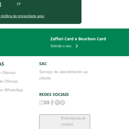
SP
olítica de privacidade aqui
.
Zaffari Card e Bourbon Card
Solicite o seu
AS
SAC
Serviço de atendimento ao
 Ofertas
cliente
e Ofertas
no WhatsApp
REDES SOCIAIS
Preferências de
cookies