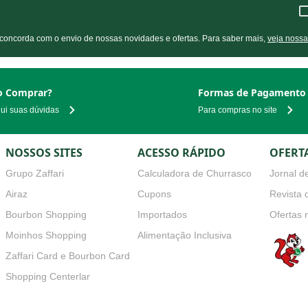
ocê concorda com o envio de nossas novidades e ofertas. Para saber mais,
veja nossa p
 Comprar?
Formas de Pagamento
qui suas dúvidas
Para compras no site
NOSSOS SITES
ACESSO RÁPIDO
OFERT
Grupo Zaffari
Calculadora de Churrasco
Jornal de
Airaz
Cupons
Revista d
Bourbon Shopping
Importados
Ofertas 
Moinhos Shopping
Alimentação Inclusiva
Zaffari Card e Bourbon Card
s
Shopping Centerlar