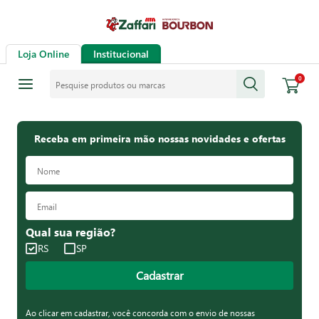
Loja Online
Institucional
Pesquise produtos ou marcas
0
Receba em primeira mão nossas novidades e ofertas
Qual sua região?
RS
SP
Cadastrar
Ao clicar em cadastrar, você concorda com o envio de nossas