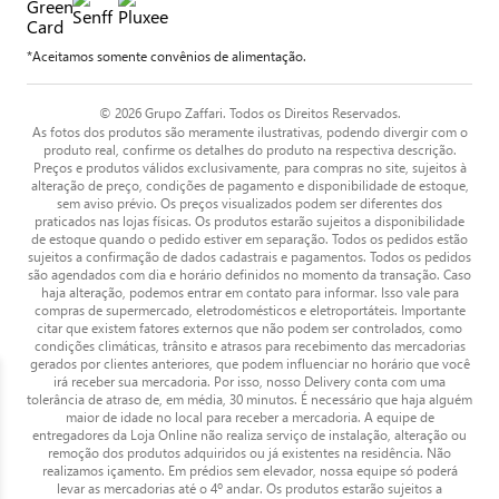
*Aceitamos somente convênios de alimentação.
© 2026 Grupo Zaffari. Todos os Direitos Reservados.
As fotos dos produtos são meramente ilustrativas, podendo divergir com o
produto real, confirme os detalhes do produto na respectiva descrição.
Preços e produtos válidos exclusivamente, para compras no site, sujeitos à
alteração de preço, condições de pagamento e disponibilidade de estoque,
sem aviso prévio. Os preços visualizados podem ser diferentes dos
praticados nas lojas físicas. Os produtos estarão sujeitos a disponibilidade
de estoque quando o pedido estiver em separação. Todos os pedidos estão
sujeitos a confirmação de dados cadastrais e pagamentos. Todos os pedidos
são agendados com dia e horário definidos no momento da transação. Caso
haja alteração, podemos entrar em contato para informar. Isso vale para
compras de supermercado, eletrodomésticos e eletroportáteis. Importante
citar que existem fatores externos que não podem ser controlados, como
condições climáticas, trânsito e atrasos para recebimento das mercadorias
gerados por clientes anteriores, que podem influenciar no horário que você
irá receber sua mercadoria. Por isso, nosso Delivery conta com uma
tolerância de atraso de, em média, 30 minutos. É necessário que haja alguém
maior de idade no local para receber a mercadoria. A equipe de
entregadores da Loja Online não realiza serviço de instalação, alteração ou
remoção dos produtos adquiridos ou já existentes na residência. Não
realizamos içamento. Em prédios sem elevador, nossa equipe só poderá
levar as mercadorias até o 4º andar. Os produtos estarão sujeitos a