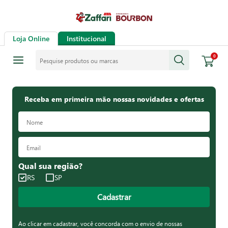
Loja Online
Institucional
Pesquise produtos ou marcas
0
Receba em primeira mão nossas novidades e ofertas
Qual sua região?
RS
SP
Cadastrar
Ao clicar em cadastrar, você concorda com o envio de nossas