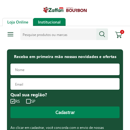
Loja Online
Institucional
Pesquise produtos ou marcas
0
Receba em primeira mão nossas novidades e ofertas
Qual sua região?
RS
SP
Cadastrar
Ao clicar em cadastrar, você concorda com o envio de nossas