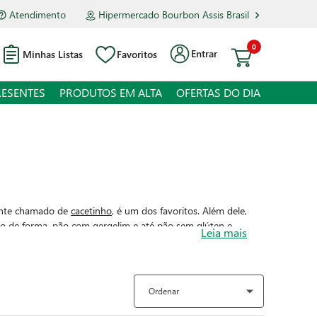
Atendimento
Hipermercado Bourbon Assis Brasil
0
Entrar
Minhas Listas
Favoritos
RESENTES
PRODUTOS EM ALTA
OFERTAS DO DIA
ente chamado de
cacetinho
, é um dos favoritos. Além dele,
o de forma
,
pão com gergelim
e até
pão sem glúten
e
Leia mais
rências e necessidades, aqui você também encontra
s e compartilhar com amigos, com pratos como as saborosas
Ordenar