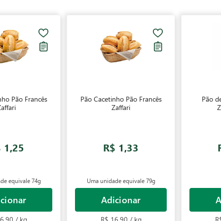
nho Pão Francês
Pão Cacetinho Pão Francês
Pão de
affari
Zaffari
Z
 1,25
R$ 1,33
de equivale
74g
Uma unidade equivale
79g
cionar
Adicionar
A
6,90 / kg
R$ 16,90 / kg
R