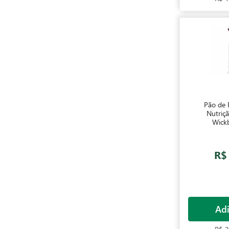
Pão de
Nutriç
Wick
R$
Adi