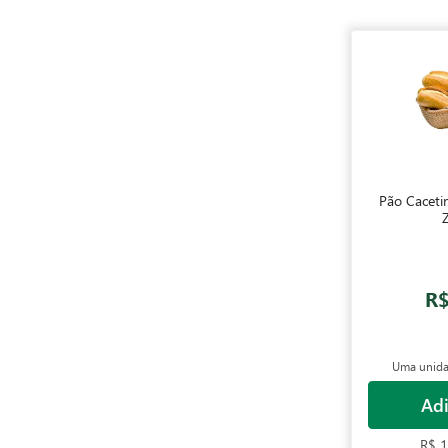
Pão Caceti
Z
R$
Uma unida
Adi
R$ 1