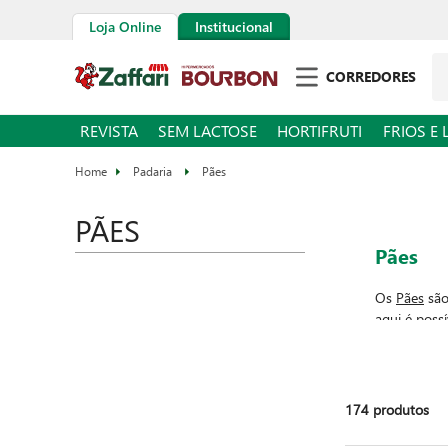
Loja Online
Institucional
Pe
CORREDORES
REVISTA
SEM LACTOSE
HORTIFRUTI
FRIOS E 
Padaria
Pães
PÃES
Pães
Os
Pães
são
aqui é poss
sem lactose
opções deli
bruschettas
174
produtos