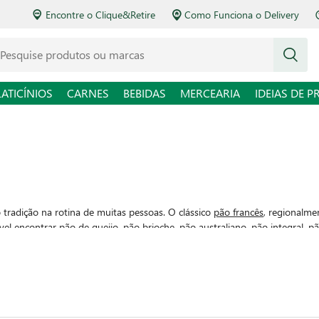
Encontre o Clique&Retire
Como Funciona o Delivery
squise produtos ou marcas
LATICÍNIOS
CARNES
BEBIDAS
MERCEARIA
IDEIAS DE P
 tradição na rotina de muitas pessoas. O clássico
pão francês
, regionalm
ível encontrar
pão de queijo
,
pão brioche
,
pão australiano
,
pão integral
,
pã
, ideais para quem possui restrições alimentares. Independente das prefe
ciosas para lanches simples, sanduíches elaborados, e para criar receita
. Aproveite as variedades do Zaffari e incremente suas refeições!