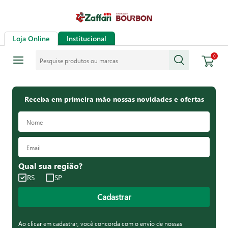
Loja Online
Institucional
Pesquise produtos ou marcas
0
Receba em primeira mão nossas novidades e ofertas
Qual sua região?
RS
SP
Cadastrar
Ao clicar em cadastrar, você concorda com o envio de nossas