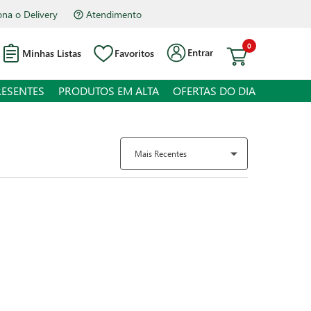
Atendimento
Hipermercado Bourbon Assis Brasil
0
Entrar
Minhas Listas
Favoritos
RESENTES
PRODUTOS EM ALTA
OFERTAS DO DIA
Mais Recentes