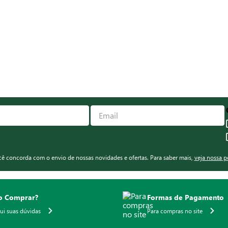
Zaffari Card e Bourbon Card
s
Shopping Centerlar
ique&Retire
SELOS DE SEG
agamento em loja