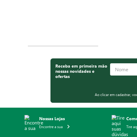
Fornecedores
Política de Entrega
Novidades
Política de Trocas e Devoluçõe
Receitas
Política de Cancelamento e
Ressarcimento
Revista Estilo
Portal de Privacidade
Nossas Lojas
Política de Privacidade para
Sites
Termos e Condições de Uso
FORMAS DE PAGAMENTO LOJA ONLINE
Delivery
Cl
*Somente crédito
*P
FORMAS DE PAGAMENTO LOJAS FÍSICAS