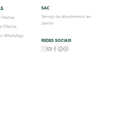
 convênios de alimentação.
ados podem ser diferentes dos praticados nas lojas físicas. As fotos dos produtos são
do o pedido estiver em separação. Todos os pedidos estão sujeitos a confirmação de
UTO DA CRIANÇA E DO ADOLESCENTE). BEBA COM MODERAÇÃO.