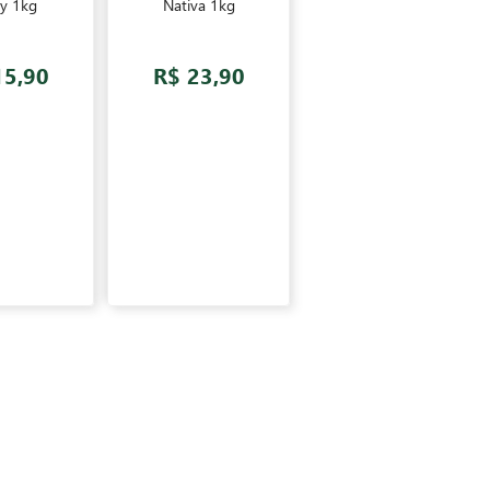
mate Nativa Moída Grossa
Erva-mate Orgânica Yacuy Nativ
Yacuy 1kg
R$ 15,90
R$ 23,90