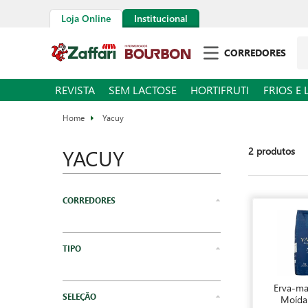
Loja Online
Institucional
Pe
CORREDORES
REVISTA
SEM LACTOSE
HORTIFRUTI
FRIOS E 
Yacuy
YACUY
2
produtos
Mercearia
Matinais