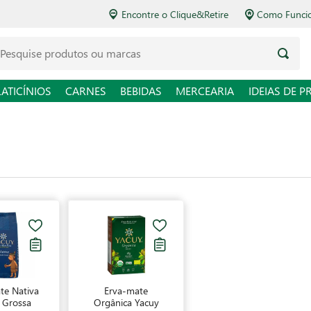
Encontre o Clique&Retire
Como Funciona o Delivery
squise produtos ou marcas
LATICÍNIOS
CARNES
BEBIDAS
MERCEARIA
IDEIAS DE P