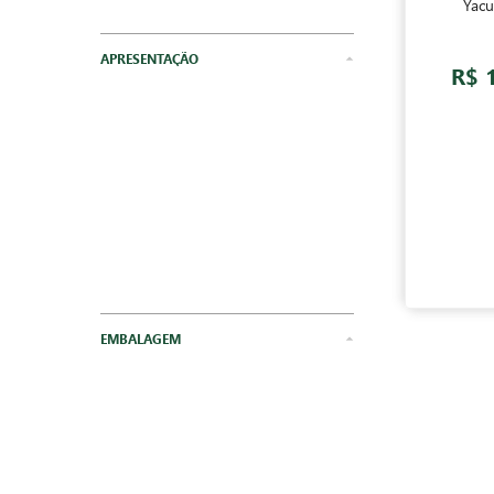
Erva-
Chás e Ervas
APRESENTAÇÃO
Moído
EMBALAGEM
Caixa
PESO
de 501g a 1kg
PREFERÊNCIA DE CONSUMO
Orgânico