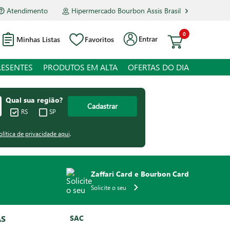
Atendimento
Hipermercado Bourbon Assis Brasil
0
Entrar
Minhas Listas
Favoritos
RESENTES
PRODUTOS EM ALTA
OFERTAS DO DIA
Qual sua região?
Cadastrar
RS
SP
olítica de privacidade aqui
.
Zaffari Card e Bourbon Card
Solicite o seu
AS
SAC