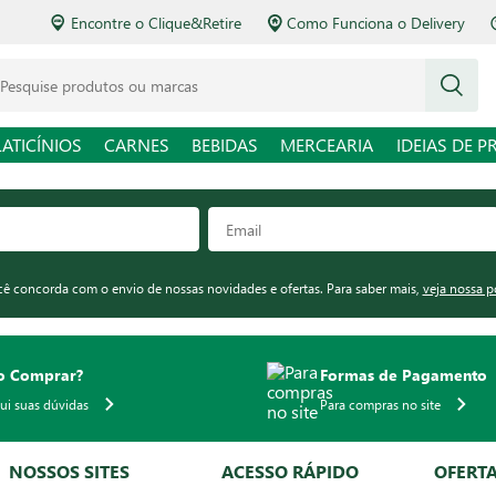
Encontre o Clique&Retire
Como Funciona o Delivery
squise produtos ou marcas
LATICÍNIOS
CARNES
BEBIDAS
MERCEARIA
IDEIAS DE P
ocê concorda com o envio de nossas novidades e ofertas. Para saber mais,
veja nossa p
 Comprar?
Formas de Pagamento
qui suas dúvidas
Para compras no site
NOSSOS SITES
ACESSO RÁPIDO
OFERT