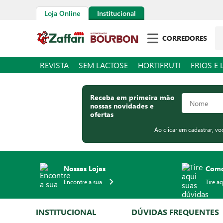
Loja Online
Institucional
Pe
CORREDORES
REVISTA
SEM LACTOSE
HORTIFRUTI
FRIOS E 
Receba em primeira mão
nossas novidades e
ofertas
Ao clicar em cadastrar, v
Nossas Lojas
Como
Encontre a sua
Tire a
INSTITUCIONAL
DÚVIDAS FREQUENTES