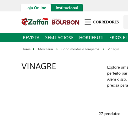
Loja Online
Institucional
CORREDORES
REVISTA
SEM LACTOSE
HORTIFRUTI
FRIOS E 
Mercearia
Condimentos e Temperos
Vinagre
VINAGRE
Explore um
perfeito pa
Além disso,
precisa par
27
produtos