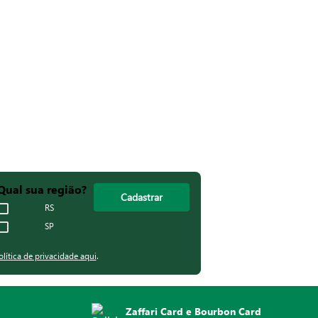
Qual sua região?
Cadastrar
RS
SP
olítica de privacidade aqui
.
Zaffari Card e Bourbon Card