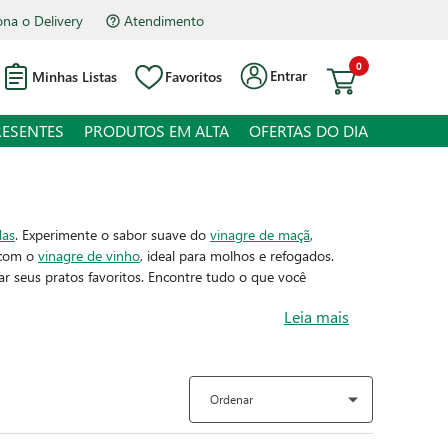
na o Delivery
Atendimento
0
Entrar
Minhas Listas
Favoritos
RESENTES
PRODUTOS EM ALTA
OFERTAS DO DIA
das
. Experimente o sabor suave do
vinagre de maçã
,
s com o
vinagre de vinho
, ideal para molhos e refogados.
 seus pratos favoritos. Encontre tudo o que você
Leia mais
Ordenar