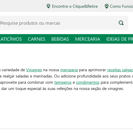
Encontre o Clique&Retire
Como Funcio
LATICÍNIOS
CARNES
BEBIDAS
MERCEARIA
IDEIAS DE P
a variedade de
Vinagres
na nossa
mercearia
para aprimorar
receitas salga
ra realçar saladas e marinadas. Ou adicione profundidade aos seus prato
 aproveite para combinar com
temperos
e
condimentos
para complementar
a dar um toque especial às suas refeições na nossa seção de vinagres.