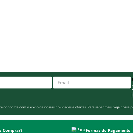
ocê concorda com o envio de nossas novidades e ofertas. Para saber mais,
veja nossa p
 Comprar?
Formas de Pagamento