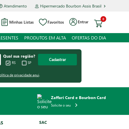
Atendimento
Hipermercado Bourbon Assis Brasil
0
Entrar
Minhas Listas
Favoritos
RESENTES
PRODUTOS EM ALTA
OFERTAS DO DIA
Qual sua região?
Cadastrar
RS
SP
olítica de privacidade aqui
.
Zaffari Card e Bourbon Card
Solicite o seu
AS
SAC