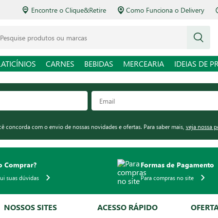
Encontre o Clique&Retire
Como Funciona o Delivery
squise produtos ou marcas
LATICÍNIOS
CARNES
BEBIDAS
MERCEARIA
IDEIAS DE P
ocê concorda com o envio de nossas novidades e ofertas. Para saber mais,
veja nossa p
 Comprar?
Formas de Pagamento
qui suas dúvidas
Para compras no site
NOSSOS SITES
ACESSO RÁPIDO
OFERT