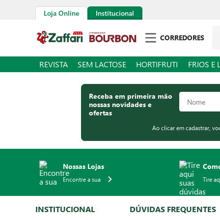
Loja Online
Institucional
Pe
CORREDORES
REVISTA
SEM LACTOSE
HORTIFRUTI
FRIOS E 
Receba em primeira mão
nossas novidades e
ofertas
Ao clicar em cadastrar, v
Nossas Lojas
Como
Encontre a sua
Tire a
INSTITUCIONAL
DÚVIDAS FREQUENTES