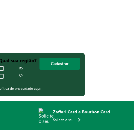
Qual sua região?
Cadastrar
RS
SP
olítica de privacidade aqui
.
Zaffari Card e Bourbon Card
Solicite o seu