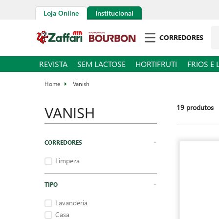
Loja Online
Institucional
Pe
CORREDORES
REVISTA
SEM LACTOSE
HORTIFRUTI
FRIOS E 
Vanish
VANISH
19
produtos
Limpeza
Lavanderia
Casa