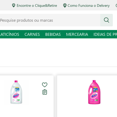
Encontre o Clique&Retire
Como Funciona o Delivery
squise produtos ou marcas
LATICÍNIOS
CARNES
BEBIDAS
MERCEARIA
IDEIAS DE P