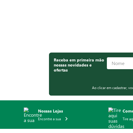
Receba em primeira mão
nossas novidades e
ofertas
Ao clicar em cadastrar, v
Nossas Lojas
Como
Encontre a sua
Tire a