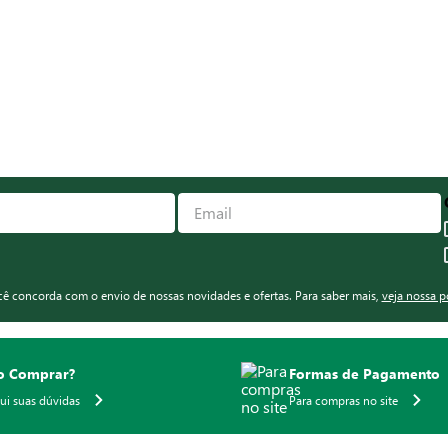
ocê concorda com o envio de nossas novidades e ofertas. Para saber mais,
veja nossa p
 Comprar?
Formas de Pagamento
qui suas dúvidas
Para compras no site