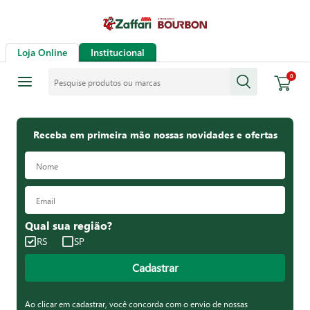
Loja Online
Institucional
Pesquise produtos ou marcas
0
Receba em primeira mão nossas novidades e ofertas
Qual sua região?
RS
SP
Cadastrar
Ao clicar em cadastrar, você concorda com o envio de nossas