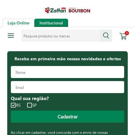
Loja Online
Institucional
Pesquise produtos ou marcas
0
Receba em primeira mão nossas novidades e ofertas
Qual sua região?
RS
SP
Cadastrar
Ao clicar em cadastrar, você concorda com o envio de nossas