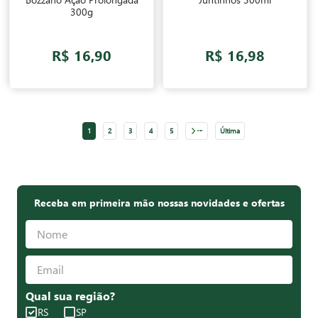
300g
R$ 16,90
R$ 16,98
Proxima
1
2
3
4
5
Última
Receba em primeira mão nossas novidades e ofertas
Qual sua região?
RS
SP