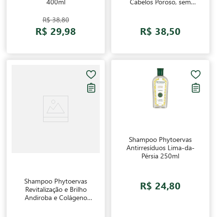
400ml
Cabelos Poroso, sem
Brilho 400ml
R$ 38,80
R$ 29,98
R$ 38,50
Shampoo Phytoervas
Antirresíduos Lima-da-
Pérsia 250ml
Shampoo Phytoervas
R$ 24,80
Revitalização e Brilho
Andiroba e Colágeno
Vegetal 250ml