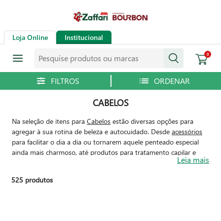
Loja Online
Institucional
Pesquise produtos ou marcas
0
CABELOS
Na seleção de itens para
Cabelos
estão diversas opções para
agregar à sua rotina de beleza e autocuidado. Desde
acessórios
para facilitar o dia a dia ou tornarem aquele penteado especial
ainda mais charmoso, até produtos para
tratamento capilar
e
Leia mais
coloração
, que dão um destaque singular e trazem força e
vitalidade para as madeixas, aqui você vai encontrar as melhores
525
produtos
marcas. Aproveite e escolha os seus favoritos para manter a
autoestima e o bem-estar em dia!