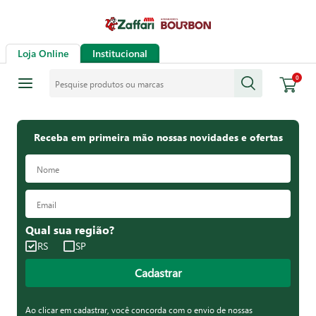
Loja Online
Institucional
Pesquise produtos ou marcas
0
Receba em primeira mão nossas novidades e ofertas
Qual sua região?
RS
SP
Cadastrar
Ao clicar em cadastrar, você concorda com o envio de nossas