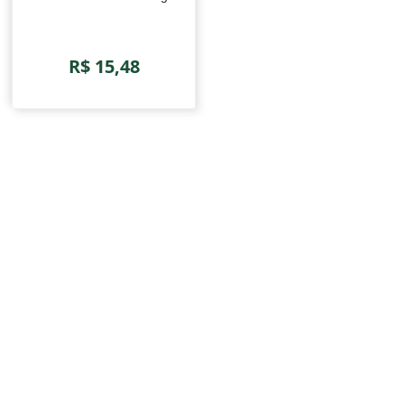
R$ 15,48
Receba em primeira mão nossas novidades e ofertas