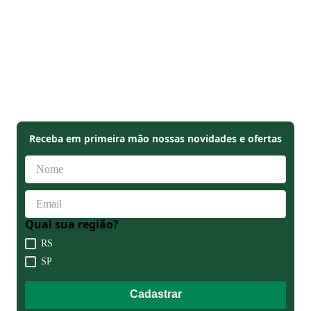
Qual sua região?
RS
SP
Cadastrar
Ao clicar em cadastrar, você concorda com o envio de nossas
novidades e ofertas. Para saber mais,
veja nossa política de
privacidade aqui
.
Nossas Lojas
Como Comprar?