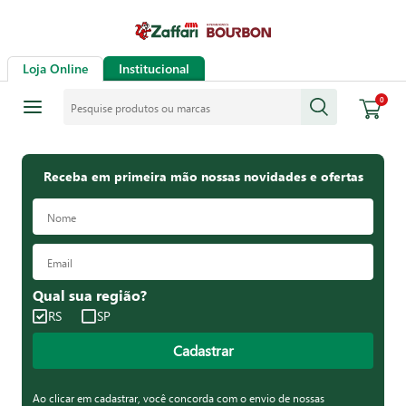
Loja Online
Institucional
Pesquise produtos ou marcas
0
Receba em primeira mão nossas novidades e ofertas
Qual sua região?
RS
SP
Cadastrar
Ao clicar em cadastrar, você concorda com o envio de nossas