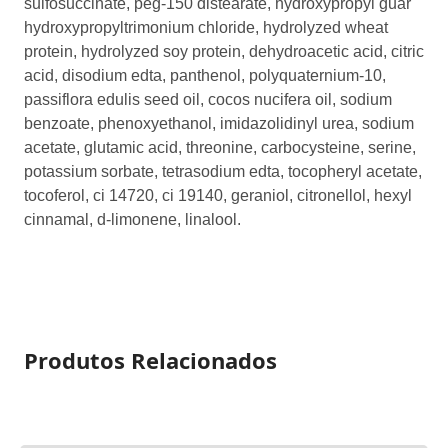
150 distearate, hydroxypropyl guar
hydroxypropyltrimonium chloride, hydrolyzed wheat
protein, hydrolyzed soy protein, dehydroacetic acid, citric
acid, disodium edta, panthenol, polyquaternium-10,
passiflora edulis seed oil, cocos nucifera oil, sodium
benzoate, phenoxyethanol, imidazolidinyl urea, sodium
acetate, glutamic acid, threonine, carbocysteine, serine,
potassium sorbate, tetrasodium edta, tocopheryl acetate,
tocoferol, ci 14720, ci 19140, geraniol, citronellol, hexyl
cinnamal, d-limonene, linalool.
Produtos Relacionados