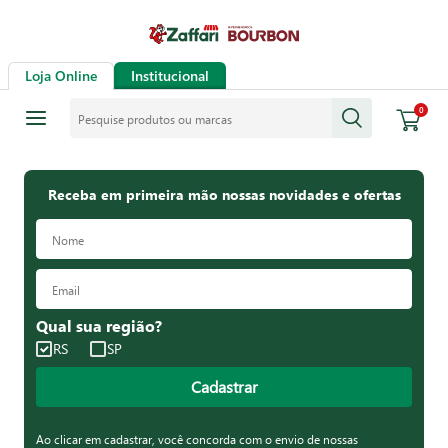
Loja Online
Institucional
Pesquise produtos ou marcas
0
Receba em primeira mão nossas novidades e ofertas
Qual sua região?
RS
SP
Cadastrar
Ao clicar em cadastrar, você concorda com o envio de nossas