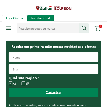
Loja Online
Institucional
Pesquise produtos ou marcas
0
Receba em primeira mão nossas novidades e ofertas
Qual sua região?
RS
SP
Cadastrar
Ao clicar em cadastrar, você concorda com o envio de nossas