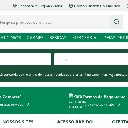
Encontre o Clique&Retire
Como Funciona o Delivery
squise produtos ou marcas
LATICÍNIOS
CARNES
BEBIDAS
MERCEARIA
IDEIAS DE P
ocê concorda com o envio de nossas novidades e ofertas. Para saber mais,
veja nossa p
 Comprar?
Formas de Pagamento
qui suas dúvidas
Para compras no site
NOSSOS SITES
ACESSO RÁPIDO
OFERT