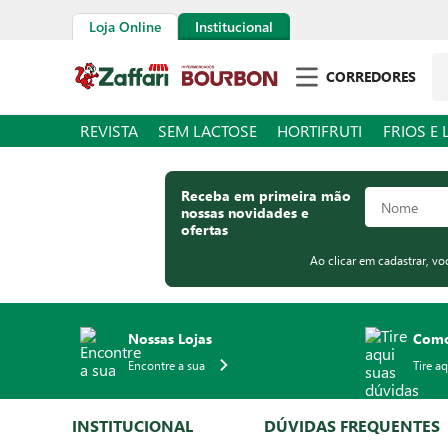
Loja Online
Institucional
Pe
CORREDORES
REVISTA
SEM LACTOSE
HORTIFRUTI
FRIOS E 
Receba em primeira mão
nossas novidades e
ofertas
Ao clicar em cadastrar, v
Nossas Lojas
Como
Encontre a sua
Tire a
INSTITUCIONAL
DÚVIDAS FREQUENTES