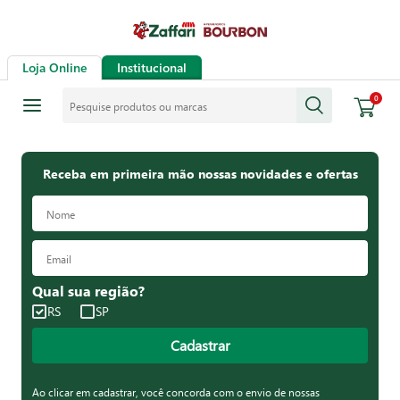
Loja Online
Institucional
Pesquise produtos ou marcas
0
Receba em primeira mão nossas novidades e ofertas
Qual sua região?
RS
SP
Cadastrar
Ao clicar em cadastrar, você concorda com o envio de nossas