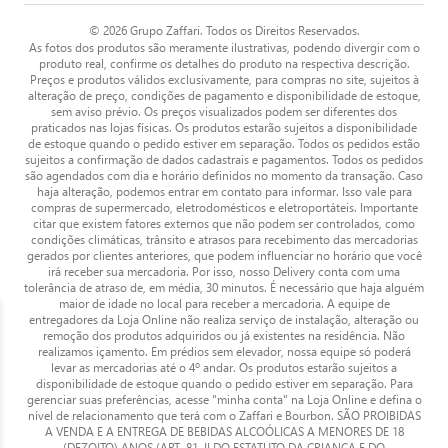
© 2026 Grupo Zaffari. Todos os Direitos Reservados.
As fotos dos produtos são meramente ilustrativas, podendo divergir com o
produto real, confirme os detalhes do produto na respectiva descrição.
Preços e produtos válidos exclusivamente, para compras no site, sujeitos à
alteração de preço, condições de pagamento e disponibilidade de estoque,
sem aviso prévio. Os preços visualizados podem ser diferentes dos
praticados nas lojas físicas. Os produtos estarão sujeitos a disponibilidade
de estoque quando o pedido estiver em separação. Todos os pedidos estão
sujeitos a confirmação de dados cadastrais e pagamentos. Todos os pedidos
são agendados com dia e horário definidos no momento da transação. Caso
haja alteração, podemos entrar em contato para informar. Isso vale para
compras de supermercado, eletrodomésticos e eletroportáteis. Importante
citar que existem fatores externos que não podem ser controlados, como
condições climáticas, trânsito e atrasos para recebimento das mercadorias
gerados por clientes anteriores, que podem influenciar no horário que você
irá receber sua mercadoria. Por isso, nosso Delivery conta com uma
tolerância de atraso de, em média, 30 minutos. É necessário que haja alguém
maior de idade no local para receber a mercadoria. A equipe de
entregadores da Loja Online não realiza serviço de instalação, alteração ou
remoção dos produtos adquiridos ou já existentes na residência. Não
realizamos içamento. Em prédios sem elevador, nossa equipe só poderá
levar as mercadorias até o 4º andar. Os produtos estarão sujeitos a
disponibilidade de estoque quando o pedido estiver em separação. Para
gerenciar suas preferências, acesse "minha conta" na Loja Online e defina o
nível de relacionamento que terá com o Zaffari e Bourbon. SÃO PROIBIDAS
A VENDA E A ENTREGA DE BEBIDAS ALCOÓLICAS A MENORES DE 18
(DEZOITO) ANOS (ART. 81, II DO ESTATUTO DA CRIANÇA E DO