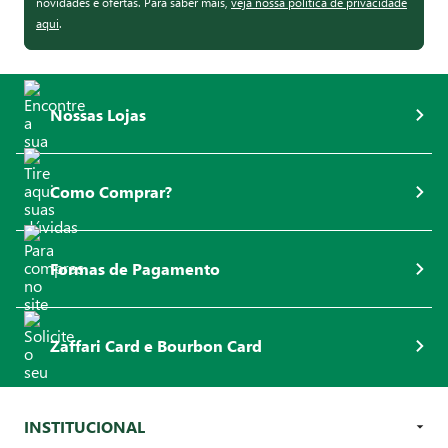
novidades e ofertas. Para saber mais,
veja nossa política de privacidade
aqui
.
Nossas Lojas
Como Comprar?
Formas de Pagamento
Zaffari Card e Bourbon Card
INSTITUCIONAL