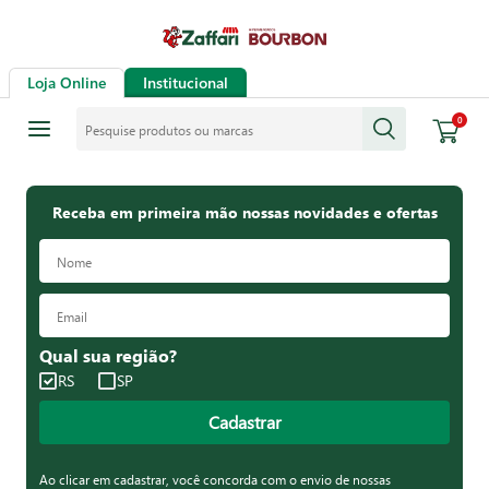
Loja Online
Institucional
Pesquise produtos ou marcas
0
Receba em primeira mão nossas novidades e ofertas
Qual sua região?
RS
SP
Cadastrar
Ao clicar em cadastrar, você concorda com o envio de nossas