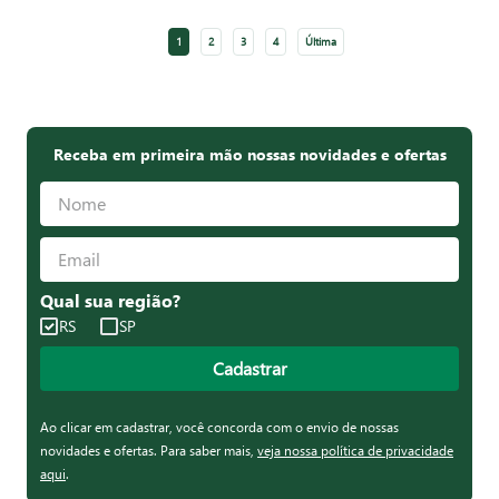
1
2
3
4
Última
Receba em primeira mão nossas novidades e ofertas
Qual sua região?
RS
SP
Cadastrar
Ao clicar em cadastrar, você concorda com o envio de nossas
novidades e ofertas. Para saber mais,
veja nossa política de privacidade
aqui
.