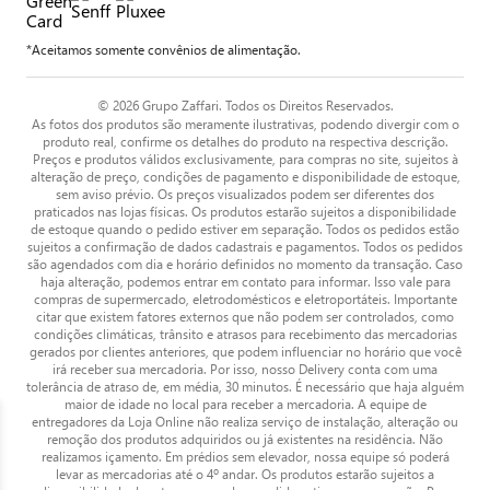
*Aceitamos somente convênios de alimentação.
© 2026 Grupo Zaffari. Todos os Direitos Reservados.
As fotos dos produtos são meramente ilustrativas, podendo divergir com o
produto real, confirme os detalhes do produto na respectiva descrição.
Preços e produtos válidos exclusivamente, para compras no site, sujeitos à
alteração de preço, condições de pagamento e disponibilidade de estoque,
sem aviso prévio. Os preços visualizados podem ser diferentes dos
praticados nas lojas físicas. Os produtos estarão sujeitos a disponibilidade
de estoque quando o pedido estiver em separação. Todos os pedidos estão
sujeitos a confirmação de dados cadastrais e pagamentos. Todos os pedidos
são agendados com dia e horário definidos no momento da transação. Caso
haja alteração, podemos entrar em contato para informar. Isso vale para
compras de supermercado, eletrodomésticos e eletroportáteis. Importante
citar que existem fatores externos que não podem ser controlados, como
condições climáticas, trânsito e atrasos para recebimento das mercadorias
gerados por clientes anteriores, que podem influenciar no horário que você
irá receber sua mercadoria. Por isso, nosso Delivery conta com uma
tolerância de atraso de, em média, 30 minutos. É necessário que haja alguém
maior de idade no local para receber a mercadoria. A equipe de
entregadores da Loja Online não realiza serviço de instalação, alteração ou
remoção dos produtos adquiridos ou já existentes na residência. Não
realizamos içamento. Em prédios sem elevador, nossa equipe só poderá
levar as mercadorias até o 4º andar. Os produtos estarão sujeitos a