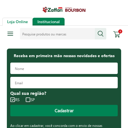
Loja Online
Institucional
Pesquise produtos ou marcas
0
Receba em primeira mão nossas novidades e ofertas
Qual sua região?
RS
SP
Cadastrar
Ao clicar em cadastrar, você concorda com o envio de nossas