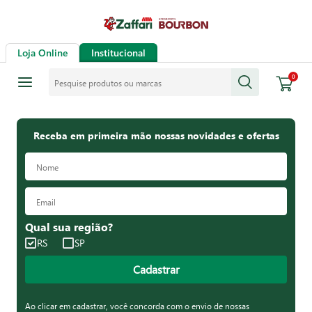
Loja Online
Institucional
Pesquise produtos ou marcas
0
Receba em primeira mão nossas novidades e ofertas
Qual sua região?
RS
SP
Cadastrar
Ao clicar em cadastrar, você concorda com o envio de nossas